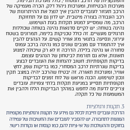
והפונקציות של הרכב המסחרי, כולל מערכת הבלימה,
מערכות הבטיחות, ומערכות ניהול דלק. הכרה מעמיקה של
הרכב תעזור לעובדים להבין איך לנצל את ההיתרונות של
רכב העבודה בצורה מיטבית. יש לדון גם על תחזוקת
הרכב, מה שמסייע למנוע תקלות בעת השימוש.
נהיגה בטוחה: יש לקיים סדנאות נהיגה בטוחה שכוללות
תרגולים מעשיים. זה כולל טכניקות בלימה, תמרונים בשטח
עירוני, ונסיעה בתנאי מזג אוויר קשים. על הנהגים להבין
איך להתמודד עם מצבים שונים כמו נהיגה ברכב עמוס
סחורה או נהיגה בלילה. הדרכה זו לא רק שיכולה למנוע
תאונות, אלא גם תורמת לביטחון של הנהגים עצמם.
בדיקות תקופתיות: חשוב להנחות את העובדים לבצע
בדיקות שגרתיות לרכב המסחרי, כמו בדיקות שמן, לחץ
אוויר, ומערכות תאורה. זה יבטיח שהרכב יהיה במצב תקין
ונכון לשימוש. הכנה מראש של לוח זמנים לבדיקות
תקופתיות תסייע במניעת תקלות בלתי צפויות. עובדים
צריכים לדעת מה לחפש במהלך הבדיקות הללו ולהבין את
המשמעות של כל תקלה.
3. תקנות ורגולציות
הדרכת עובדים חייבת לכלול גם מידע על תקנות ורגולציות מקומיות
הנוגעות לתחבורה. יש להסביר לעובדים את החשיבות של עמידה
בחוקים וההשלכות של אי-ציות להם, כמו קנסות או נקודות רישוי.