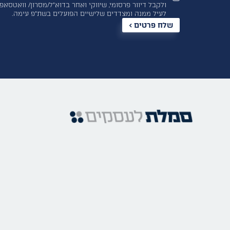
ולקבל דיוור פרסומי, שיווקי ואחר בדוא”ל/מסרון/ וואטסאפ
לעיל ממנה ומצדדים שלישיים הפועלים בשת”פ עימה.