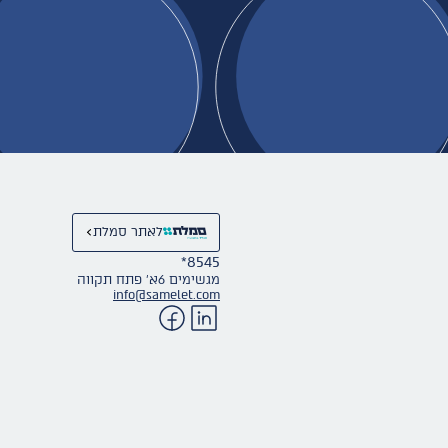
לאתר סמלת
*8545
מגשימים 6א׳ פתח תקווה
info@samelet.com