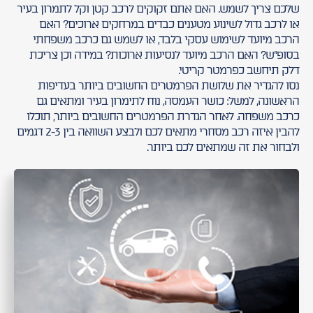
שלכם צריך לשמש. האם אתם זקוקים לרכב קטן וקל לתמרון בעיר
או לרכב גדול לשינוע מטענים כבדים במרחקים ארוכים? האם
הרכב מיועד לשימוש עסקי בלבד, או לשמש גם כרכב משפחתי
בסופ"ש? האם הרכב מיועד לנסיעות ארוכות? במידה וכן צריכת
דלק תיחשב כפרמטר קריטי.
נסו להגדיר את שלושת הפרמטרים החשובים ביותר בעדיפות
הראשונה, למשל: כושר העמסה, נוח לתימרון בעיר ומתאים גם
כרכב משפחה. לאחר הגדרת הפרמטרים החשובים ביותר, תוכלו
להבין איזה רכב מסחרי מתאים לכם ולבצע השוואה בין 2-3 דגמים
ולבחור את זה שמתאים לכם ביותר.