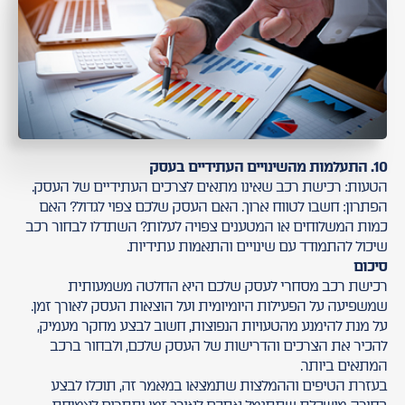
10. התעלמות מהשינויים העתידיים בעסק
הטעות: רכישת רכב שאינו מתאים לצרכים העתידיים של העסק.
הפתרון: חשבו לטווח ארוך. האם העסק שלכם צפוי לגדול? האם
כמות המשלוחים או המטענים צפויה לעלות? השתדלו לבחור רכב
שיכול להתמודד עם שינויים והתאמות עתידיות.
סיכום
רכישת רכב מסחרי לעסק שלכם היא החלטה משמעותית
שמשפיעה על הפעילות היומיומית ועל הוצאות העסק לאורך זמן.
על מנת להימנע מהטעויות הנפוצות, חשוב לבצע מחקר מעמיק,
להכיר את הצרכים והדרישות של העסק שלכם, ולבחור ברכב
המתאים ביותר.
בעזרת הטיפים וההמלצות שתמצאו במאמר זה, תוכלו לבצע