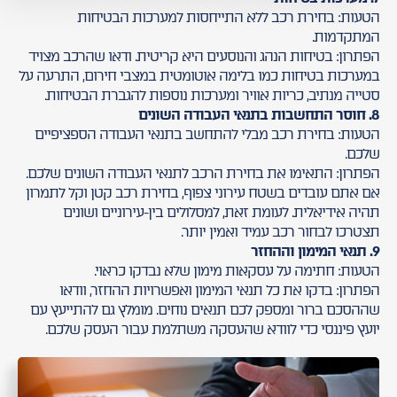
הטעות: בחירת רכב ללא התייחסות למערכות הבטיחות
המתקדמות.
הפתרון: בטיחות הנהג והנוסעים היא קריטית. ודאו שהרכב מצויד
במערכות בטיחות כמו בלימה אוטומטית במצבי חירום, התרעה על
סטייה מנתיב, כריות אוויר ומערכות נוספות להגברת הבטיחות.
8. חוסר התחשבות בתנאי העבודה השונים
הטעות: בחירת רכב מבלי להתחשב בתנאי העבודה הספציפיים
שלכם.
הפתרון: התאימו את בחירת הרכב לתנאי העבודה השונים שלכם.
אם אתם עובדים בשטח עירוני צפוף, בחירת רכב קטן וקל לתמרון
תהיה אידיאלית. לעומת זאת, למסלולים בין-עירוניים ושונים
תצטרכו לבחור רכב עמיד ואמין יותר.
9. תנאי המימון וההחזר
הטעות: חתימה על עסקאות מימון שלא נבדקו כראוי.
הפתרון: בדקו את כל תנאי המימון ואפשרויות ההחזר, וודאו
שההסכם ברור ומספק לכם תנאים נוחים. מומלץ גם להתייעץ עם
יועץ פיננסי כדי לוודא שהעסקה משתלמת עבור העסק שלכם.