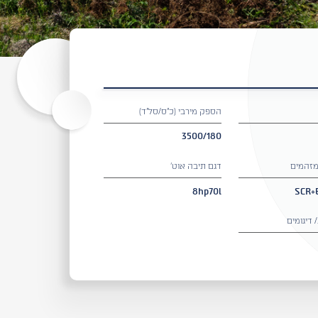
הספק מירבי (כ״ס/סל"ד)
3500/180
מזהמים
דגם תיבה אוט'
8hp70l
 דיגומים