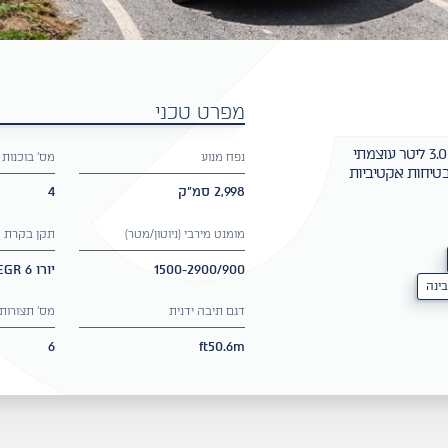
מפרט טכני
המבוקשת בקטגוריה, דגם מסחרי גדול ועמיד, עם מנוע 3.0 ליטר עוצמתי
נפח מנוע
מס' בוכנות
טיחות אקטיביות
2,998 סמ"ק
4
מומנט מירבי (ניוטון/מטר)
תקן בקרת 
1500-2900/900
יורו 6 SCR+EGR
בינה
דגם תיבה ידנית
מס' תצורות/
6
ft50.6m