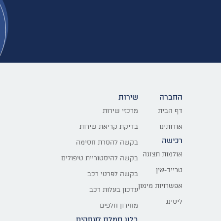
החברה
שירות
דף הבית
מרכזי שירות
אודותינו
בדיקת קריאת שירות
רכישה
בקשה להסרת חסימה
אולמות תצוגה
בקשה להיסטוריית טיפולים
טרייד-אין
בקשה לפרטי רכב
אפשרויות מימון
עדכון בעלות רכב
ליסינג
מחירון חלפים
בלוג סמלת לעסקים