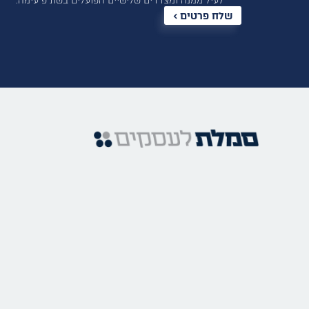
לעיל ממנה ומצדדים שלישיים הפועלים בשת”פ עימה.