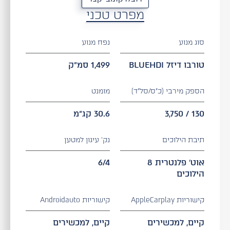
מפרט טכני
סוג מנוע
נפח מנוע
טורבו דיזל BLUEHDI
1,499 סמ"ק
הספק מירבי (כ״ס/סל"ד)
מומנט
130 / 3,750
30.6 קג"מ
תיבת הילוכים
נק' עיגון למטען
אוט' פלנטרית 8
6/4
הילוכים
קישוריות AppleCarplay
קישוריות Androidauto
קיים, למכשירים
קיים, למכשירים