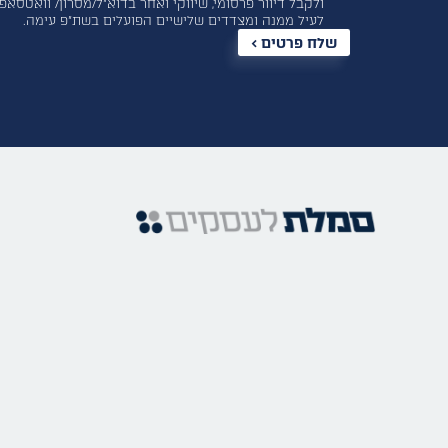
ולקבל דיוור פרסומי, שיווקי ואחר בדוא”ל/מסרון/ וואטסאפ
לעיל ממנה ומצדדים שלישיים הפועלים בשת”פ עימה.