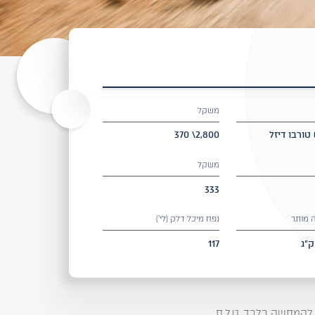
משקל
2,800\ 370
משקל
333
 מותר
נפח מיכל דלק (לי')
117