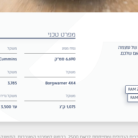
מפרט טכני
רים מעל 4 טון, שילוב של עוצמה
נפח מנוע
משקל
ראם שלכם.
6,690 סמ"ק
Cummins טורבו דיזל
משקל
משקל
3,785
Borgwarner 4X4
RAM 
משקל
משקל גרירה
RAM 
1,075 ק"ג
עד 3,500 ק"ג
אם 2500. בכפוף למפרטי המערכות. התמונה להמחשה בלבד. ט.ל.ח.