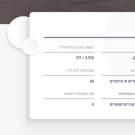
הספק מירבי (כ״ס/סל"ד)
3,750 / 177
ים
נפח מיכל דלק (לי')
הילוכים
69
מס' תצורות/ דיגומים
שירים תומכים
2