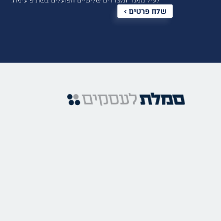
לעיל ממנה ומצדדים שלישיים הפועלים בשת”פ עימה.