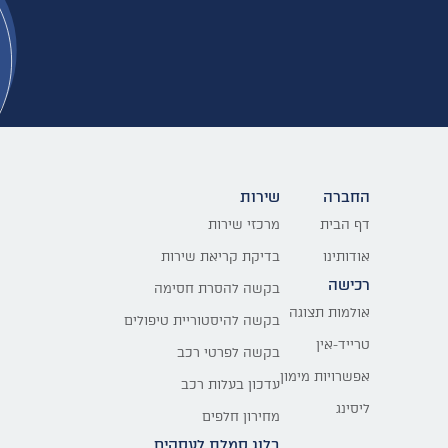
החברה
שירות
דף הבית
מרכזי שירות
אודותינו
בדיקת קריאת שירות
רכישה
בקשה להסרת חסימה
אולמות תצוגה
בקשה להיסטוריית טיפולים
טרייד-אין
בקשה לפרטי רכב
אפשרויות מימון
עדכון בעלות רכב
ליסינג
מחירון חלפים
בלוג סמלת לעסקים