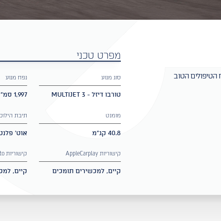
מפרט טכני
 הטיפולים הטוב
סוג מנוע
נפח מנוע
טורבו דיזל - 3 MULTIJET
1,997 סמ"ק
מומנט
תיבת הילוכ
40.8 קג"מ
אוט' פלנטרית 8 
קישוריות AppleCarplay
קישוריות Androidauto
קיים, למכשירים תומכים
קיים, למכ